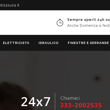
ti24su24.it
Sempre aperti 24h su
Anche Domenica e festi
ELETTRICISTA
IDRAULICO
FINESTRE E SERRANDE
24x7
Chiamaci
333-2002535