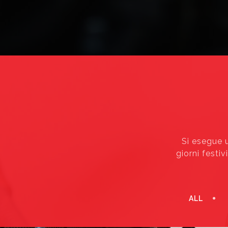
Si esegue u
giorni festi
ALL