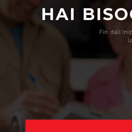
H
A
I
B
I
S
O
Fin dall'i
l