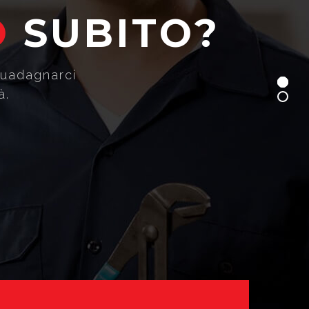
O
S
U
B
I
T
O
?
guadagnarci
à.