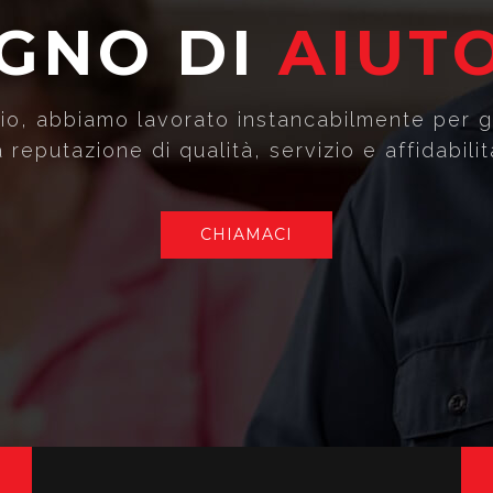
G
N
O
D
I
A
I
U
T
nizio, abbiamo lavorato instancabilmente per 
a reputazione di qualità, servizio e affidabilit
CHIAMACI