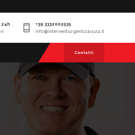
 24h
+39 3332002535
vi
info@interventiurgenti24su24.it
Contatti