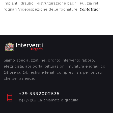
impianti idraulici, Ristrutturazione bagni, Pulizia reti
fognari Videoispezione delle fognature.
Contattaci
Siamo specializzati nel pronto intervento fabbro,
elettricista, apriporta, pitturazioni, muratura e idraulico,
24 ore su 24, festivi e feriali compresi, sia per privati
che per aziende.
+39 3332002535
24/7/365 La chiamata è gratuita