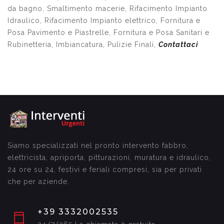
da bagno, Smaltimento macerie, Rifacimento Impianto
Idraulico, Rifacimento Impianto elettrico, Fornitura e
Posa Pavimento e Piastrelle, Fornitura e Posa Sanitari e
Rubinetteria, Imbiancatura, Pulizie Finali,
Contattaci
Siamo specializzati nel pronto intervento fabbro,
elettricista, apriporta, pitturazioni, muratura e idraulico,
24 ore su 24, festivi e feriali compresi, sia per privati
che per aziende.
+39 3332002535