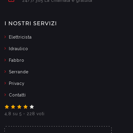
24/7/365 La chiamata è gratuita
I NOSTRI SERVIZI
Elettricista
Idraulico
Fabbro
Serrande
Privacy
Contatti
4,8
su
5
-
228
voti