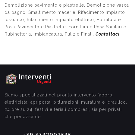
Demolizione pavimento e piastrelle, Demolizione vasca
da bagno, Smaltimento macerie, Rifacimento Impianto
Idraulico, Rifacimento Impianto elettrico, Fornitura e
Posa Pavimento e Piastrelle, Fornitura e Posa Sanitari e
Rubinetteria, Imbiancatura, Pulizie Finali,
Contattaci
Siamo specializzati nel pronto intervento fabbro,
elettricista, apriporta, pitturazioni, muratura e idraulico,
24 ore su 24, festivi e feriali compresi, sia per privati
che per aziende.
+39 3332002535