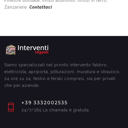
Finestre blindate, Infissi alluminio, Infissi in ferro,
Zanzariere.
Contattaci
Siamo specializzati nel pronto intervento fabbro,
elettricista, apriporta, pitturazioni, muratura e idraulico,
24 ore su 24, festivi e feriali compresi, sia per privati
che per aziende.
+39 3332002535
24/7/365 La chiamata è gratuita