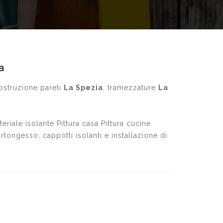
a
costruzione pareti
La Spezia
, tramezzature
La
riale isolante Pittura casa Pittura cucine
artongesso, cappotti isolanti e installazione di