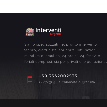
Siamo specializzati nel pronto intervento
fabbro, elettricista, apriporta, pitturazioni,
muratura e idraulico, 24 ore su 24, festivi e
feriali compresi, sia per privati che per aziend
+39 3332002535
24/7/365 La chiamata è gratuita