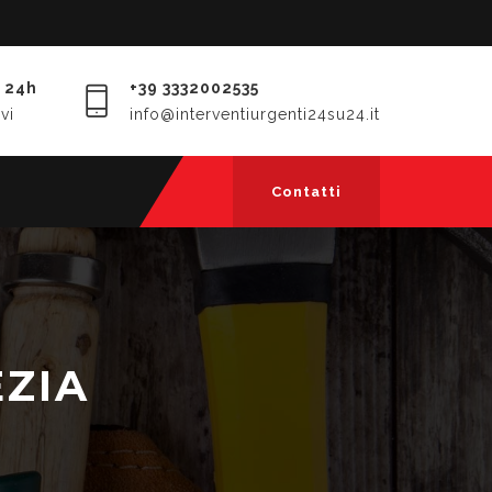
 24h
+39 3332002535
vi
info@interventiurgenti24su24.it
Contatti
EZIA